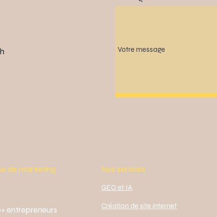
ah
e de marketing
Nos services
GEO et IA
Création de site internet
0+ entrepreneurs