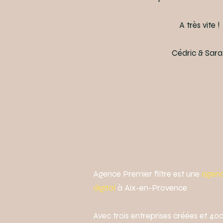
A très vite !
Cédric & Sar
Agence Premier filtre est une
agenc
digital
à Aix-en-Provence
.
Avec trois entreprises créées et 40