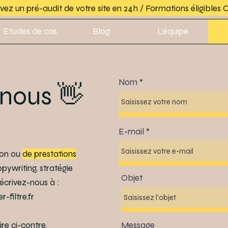
ez un pré-audit de votre site en 24h / Formations éligible
Etudes de cas
Blog
L'équipe
Nom
nous 👋
E-mail
ion ou
de prestations
opywriting, stratégie
Objet
 écrivez-nous à :
filtre.fr
re ci-contre.
Message