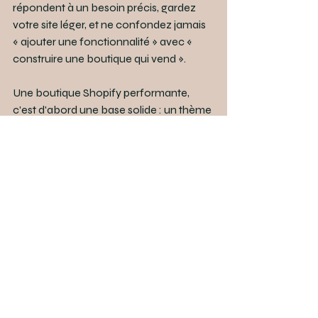
répondent à un besoin précis, gardez 
votre site léger, et ne confondez jamais 
« ajouter une fonctionnalité » avec « 
construire une boutique qui vend ».
Une boutique Shopify performante, 
c'est d'abord une base solide : un thème 
bien choisi, une structure claire, des 
fiches produits soignées, une vitesse 
maîtrisée et un SEO pensé dès le départ. 
Les applications viennent ensuite, en 
réponse à des besoins identifiés, et le 
code sur mesure prend le relais là où il 
allège et fiabilise.
C'est la philosophie que nous 
appliquons sur chaque projet e-
commerce que nous accompagnons 
en région PACA : faire des choix utiles 